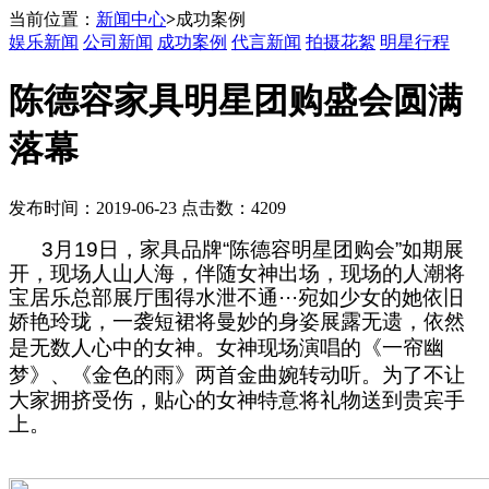
当前位置：
新闻中心
>
成功案例
娱乐新闻
公司新闻
成功案例
代言新闻
拍摄花絮
明星行程
陈德容家具明星团购盛会圆满
落幕
发布时间：2019-06-23 点击数：4209
3月19日，家具品牌“陈德容明星团购会”如期展
开，现场人山人海，伴随女神出场，现场的人潮将
宝居乐总部展厅围得水泄不通···
宛如少女的她依旧
娇艳玲珑，一袭短裙将
曼妙的身姿展露无遗，依然
是无数人心中的女神。
女神现场演唱的
《一帘幽
梦》、《金色的雨》
两首金曲婉转动听。
为了不让
大家拥挤受伤，贴心的女神特意将礼物送到贵宾手
上。