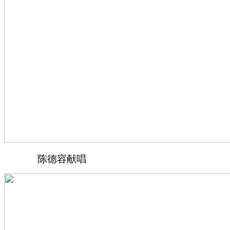
陈德容献唱